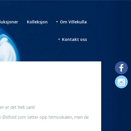
uksjoner
Kolleksjon
Om Villekulla
Kontakt oss
en er det helt sant!
te i Østfold som setter opp hitmusikalen, men de