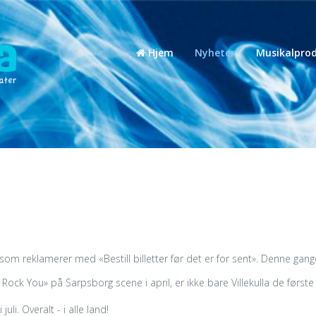
Hjem
Nyheter
Musikalprod
r som reklamerer med «Bestill billetter før det er for sent». Denne gang
l Rock You» på Sarpsborg scene i april, er ikke bare Villekulla de førs
li. Overalt - i alle land!