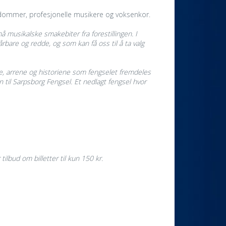
gdommer, profesjonelle musikere og voksenkor.
å musikalske smakebiter fra forestillingen. I
årbare og redde, og som kan få oss til å ta valg
ne, arrene og historiene som fengselet fremdeles
til Sarpsborg Fengsel. Et nedlagt fengsel hvor
lbud om billetter til kun 150 kr.