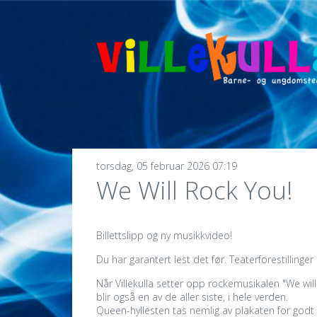
torsdag, 05 februar 2026 07:19
We Will Rock You!
Billettslipp og ny musikkvideo!
Du har garantert lest det før. Teaterforestillinge
Når Villekulla setter opp rockemusikalen "We wil
blir også en av de aller siste, i hele verden.
Queen-hyllesten tas nemlig av plakaten for godt i ju