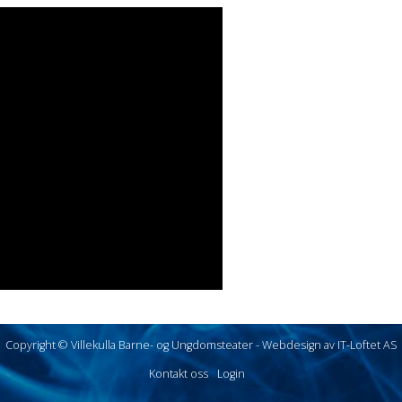
Copyright © Villekulla Barne- og Ungdomsteater -
Webdesign av IT-Loftet AS
Kontakt oss
Login