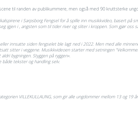
org scene til randen av publikummere, men også med 90 kruttsterke un
alspirene i Sarpsborg Fengsel for å spille inn musikkvideo, basert på sm
g igjen i , angsten som til tider river og sliter i kroppen. Som gjør oss s
eller innsatte siden fengselet ble lagt ned i 2022. Men med alle minne
satt sitter i veggene. M
usikkvideoen starter med setningen "
Velkommen 
t aldri bygningen.
Styggen på ryggen».
ke både tekster og handling selv.
ttkategorien VILLEKULLAUNG, som gir alle ungdommer mellom 13 og 19 år ti