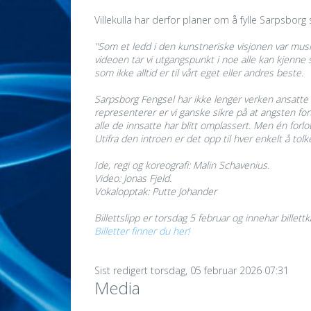
Villekulla har derfor planer om å fylle Sarpsb
"Som et ledd i den kunstneriske visjonen var musik
videoen tar vi utgangspunkt i noe alle kan kjenne se
som ikke alltid er til vårt eget eller andres beste.
Sarpsborg Fengsel har ikke lenger verken ansatte 
representerer er vi ganske sikre på at angsten fort
alle de innsatte har blitt omplassert. Men én forlo
Utifra den introen er det opp til hver enkelt å tol
Ide, regi og koreografi: Malin Schavenius.
Video: Jonas Fjeld.
Vokalopptak: Putte Johander
Billettslipp er torsdag 5 februar og innehar bille
Billetter finner du her!
Sist redigert torsdag, 05 februar 2026 07:31
Media