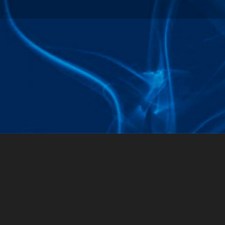
Joomlas feilsøkingskonsoll
Økt
Profileringinformasjon
Minneforbruk