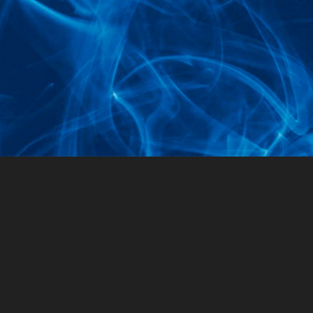
Joomlas feilsøkingskonsoll
Økt
Profileringinformasjon
Minneforbruk
Database-spørringer